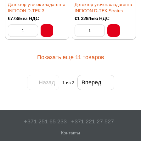
Детектор утечек хладагента
Детектор утечек хладагента
INFICON D-TEK 3
INFICON D-TEK Stratus
€773/Без НДС
€1 329/Без НДС
Показать еще 11 товаров
Назад
Вперед
1
из 2
+371 251 65 233
+371 221 27 527
Контакты