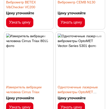
Виброметр BETEX
Виброметр CEMB N130
VibChecker VC200
Цену уточняйте
Цену уточняйте
Узнать цену
Узнать цену
Измеритель вибрации
Одноточечные лазерные
человека Cirrus Triax
виброметры OptoMET
Vector-Series
Цену уточняйте
Цену уточняйте
Узнать цену
Узнать цену