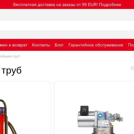
Бесплатная доставка на заказы от 99 EUR! Подробнее
мен и возврат
Контакты
Блог
Гарантийное обслуживание
По
e
Правила пользования сайтом
бойщики труб
 труб
С