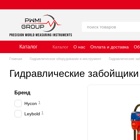
Перейти к основному контенту
Каталог
Каталог
О нас
Оплата и доставка
Об
Политика использования файлов cooki
Главная
Гидравлическое оборудование и инструмент
Гидравлические за
Гидравлические забойщики
Бренд
1
Hycon
1
Leybold