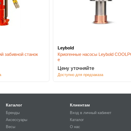
Leybold
ий забивной станок
Криогенные насосы Leybold COO
e
Цену уточняйте
а
Доступно для предзаказа
Каталог
Клиентам
Бренды
Вход в личный кабинет
Аксессуары
Каталог
Весы
О нас