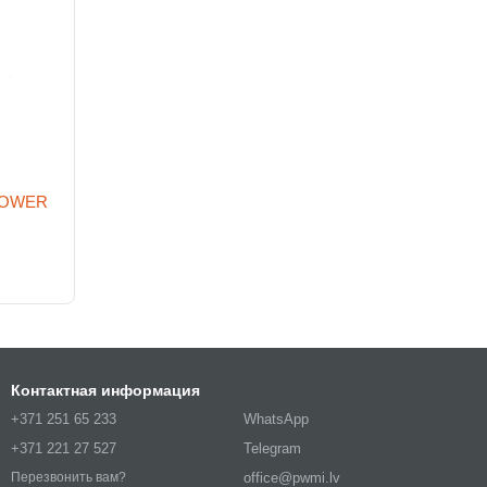
LPOWER
Контактная информация
+371 251 65 233
WhatsApp
+371 221 27 527
Telegram
office@pwmi.lv
Перезвонить вам?