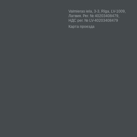
Valmieras iela, 3-3, Rīga, LV-1009,
Латвия. Рег. № 40203408479,
НДС рег. № LV-40203408479
Карта проезда