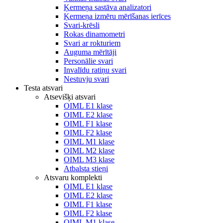
Ķermeņa sastāva analizatori
Ķermeņa izmēru mērīšanas ierīces
Svari-krēsli
Rokas dinamometri
Svari ar rokturiem
Auguma mērītāji
Personālie svari
Invalīdu ratiņu svari
Nestuvju svari
Testa atsvari
Atsevišķi atsvari
OIML E1 klase
OIML E2 klase
OIML F1 klase
OIML F2 klase
OIML M1 klase
OIML M2 klase
OIML M3 klase
Atbalsta stieņi
Atsvaru komplekti
OIML E1 klase
OIML E2 klase
OIML F1 klase
OIML F2 klase
OIML M1 klase