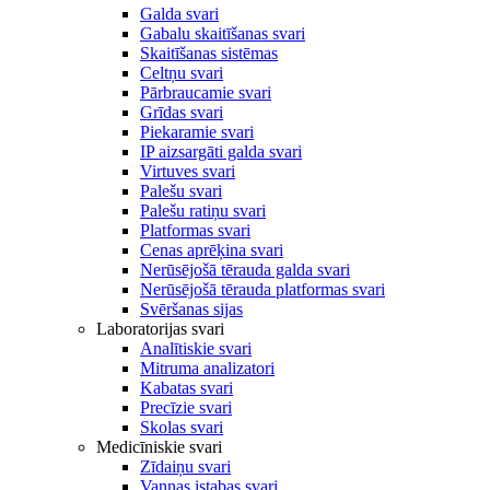
Galda svari
Gabalu skaitīšanas svari
Skaitīšanas sistēmas
Celtņu svari
Pārbraucamie svari
Grīdas svari
Piekaramie svari
IP aizsargāti galda svari
Virtuves svari
Palešu svari
Palešu ratiņu svari
Platformas svari
Cenas aprēķina svari
Nerūsējošā tērauda galda svari
Nerūsējošā tērauda platformas svari
Svēršanas sijas
Laboratorijas svari
Analītiskie svari
Mitruma analizatori
Kabatas svari
Precīzie svari
Skolas svari
Medicīniskie svari
Zīdaiņu svari
Vannas istabas svari