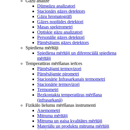
Gāzu analīze
Dūmgāzu analizatori
Stacionārs gāzes detektors
Gāzu hromatogrāfi
Gāzes noplūdes detektori
Masas spektrometri
Optiskie gāzu analizatori
Personālie gāzes detektori
Pārnēsājams gāzes detektors
Spiediena mērītāji
Spiediena mērītāji un diferenciālā spiediena
mērītāji
Temperatūras mērīšanas ierīces
Pārnēsājami termovizori
Pārnēsājamie pirometri
Stacionārie Infrasarkanais termometri
Stacionārie termovizori
Termometri
Bezkontakta temperatūras mērīšana
(infrasarkanā)
Fizikālo lielumu mērīšanas instrumenti
Anemometri
Mitruma mērītāji
Mitruma un gaisa kvalitātes mērītāji
Materiālu un produktu mitruma mērītāji