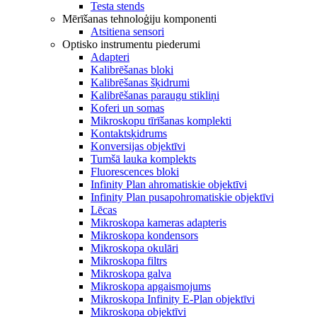
Testa stends
Mērīšanas tehnoloģiju komponenti
Atsitiena sensori
Optisko instrumentu piederumi
Adapteri
Kalibrēšanas bloki
Kalibrēšanas šķidrumi
Kalibrēšanas paraugu stikliņi
Koferi un somas
Mikroskopu tīrīšanas komplekti
Kontaktsķidrums
Konversijas objektīvi
Tumšā lauka komplekts
Fluorescences bloki
Infinity Plan ahromatiskie objektīvi
Infinity Plan pusapohromatiskie objektīvi
Lēcas
Mikroskopa kameras adapteris
Mikroskopa kondensors
Mikroskopa okulāri
Mikroskopa filtrs
Mikroskopa galva
Mikroskopa apgaismojums
Mikroskopa Infinity E-Plan objektīvi
Mikroskopa objektīvi