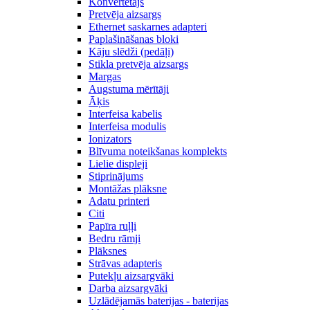
Konvertētājs
Pretvēja aizsargs
Ethernet saskarnes adapteri
Paplašināšanas bloki
Kāju slēdži (pedāļi)
Stikla pretvēja aizsargs
Margas
Augstuma mērītāji
Āķis
Interfeisa kabelis
Interfeisa modulis
Ionizators
Blīvuma noteikšanas komplekts
Lielie displeji
Stiprinājums
Montāžas plāksne
Adatu printeri
Citi
Papīra ruļļi
Bedru rāmji
Plāksnes
Strāvas adapteris
Putekļu aizsargvāki
Darba aizsargvāki
Uzlādējamās baterijas - baterijas