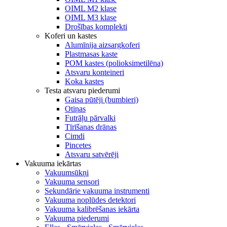
OIML M2 klase
OIML M3 klase
Drošības komplekti
Koferi un kastes
Alumīnija aizsargkoferi
Plastmasas kaste
POM kastes (polioksimetilēna)
Atsvaru konteineri
Koka kastes
Testa atsvaru piederumi
Gaisa pūtēji (bumbieri)
Otiņas
Futrāļu pārvalki
Tīrīšanas drānas
Cimdi
Pincetes
Atsvaru satvērēji
Vakuuma iekārtas
Vakuumsūkņi
Vakuuma sensori
Sekundārie vakuuma instrumenti
Vakuuma noplūdes detektori
Vakuuma kalibrēšanas iekārta
Vakuuma piederumi