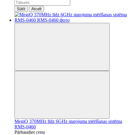
Sūtīt
Atcelt
MegiQ 370MHz līdz 6GHz starojuma mērīšanas sistēma
RMS-0460
Pārbaudiet cenu