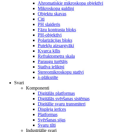
Ahromatiskie mikroskopa objektīvi
Mikroskopa galdiņi
Objektu skavas
Citi
PH slaideris
Fāzu kontrasta bloks
PH-objektīvi
Polarizācijas bloks
Putekļu aizsargvāki
Kvarca ķīlis
Refraktometra skala
Paraugu turētājs
Statīva ieliktņi
Stereomikroskopu statīvi
λ-plāksnīte
Svari
Komponenti
Digitālās platformas
Digitālās svēršanas sistēmas
Digitālie svaru transmiteri
Displeja ierīces
Platformas
Svēršanas sijas
Svaru tilti
Industriālie svari