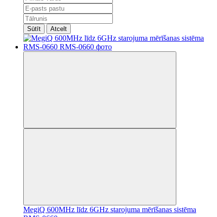
Sūtīt
Atcelt
MegiQ 600MHz līdz 6GHz starojuma mērīšanas sistēma