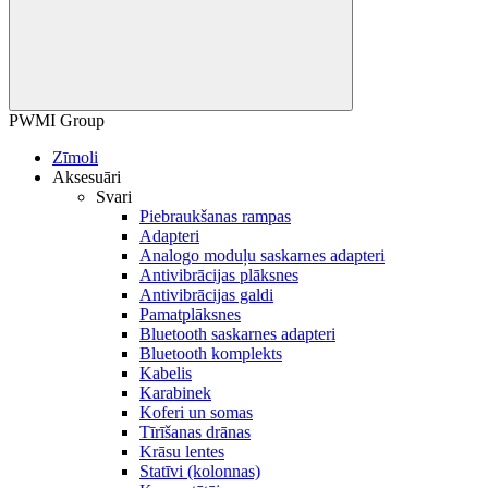
PWMI Group
Zīmoli
Aksesuāri
Svari
Piebraukšanas rampas
Adapteri
Analogo moduļu saskarnes adapteri
Antivibrācijas plāksnes
Antivibrācijas galdi
Pamatplāksnes
Bluetooth saskarnes adapteri
Bluetooth komplekts
Kabelis
Karabinek
Koferi un somas
Tīrīšanas drānas
Krāsu lentes
Statīvi (kolonnas)