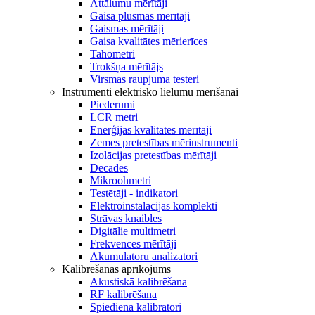
Attālumu mērītāji
Gaisa plūsmas mērītāji
Gaismas mērītāji
Gaisa kvalitātes mērierīces
Tahometri
Trokšņa mērītājs
Virsmas raupjuma testeri
Instrumenti elektrisko lielumu mērīšanai
Piederumi
LCR metri
Enerģijas kvalitātes mērītāji
Zemes pretestības mērinstrumenti
Izolācijas pretestības mērītāji
Decades
Mikroohmetri
Testētāji - indikatori
Elektroinstalācijas komplekti
Strāvas knaibles
Digitālie multimetri
Frekvences mērītāji
Akumulatoru analizatori
Kalibrēšanas aprīkojums
Akustiskā kalibrēšana
RF kalibrēšana
Spiediena kalibratori