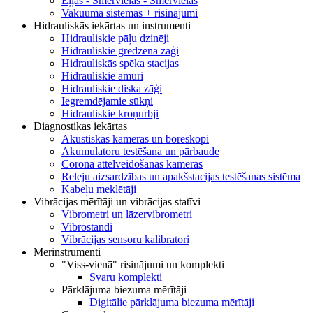
Eļļas - Smērvielas - Smērvielas
Vakuuma sistēmas + risinājumi
Hidrauliskās iekārtas un instrumenti
Hidrauliskie pāļu dzinēji
Hidrauliskie gredzena zāģi
Hidrauliskās spēka stacijas
Hidrauliskie āmuri
Hidrauliskie diska zāģi
Iegremdējamie sūkņi
Hidrauliskie kroņurbji
Diagnostikas iekārtas
Akustiskās kameras un boreskopi
Akumulatoru testēšana un pārbaude
Corona attēlveidošanas kameras
Releju aizsardzības un apakšstacijas testēšanas sistēma
Kabeļu meklētāji
Vibrācijas mērītāji un vibrācijas statīvi
Vibrometri un lāzervibrometri
Vibrostandi
Vibrācijas sensoru kalibratori
Mērinstrumenti
"Viss-vienā" risinājumi un komplekti
Svaru komplekti
Pārklājuma biezuma mērītāji
Digitālie pārklājuma biezuma mērītāji