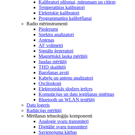
Kalibratori plūsmai, mitrumam un citiem
Temperatūras kalibratori
Elektriskie kalibratori
Programmatūra kalibrēšanai
Radio mērinstrumenti
Piederumi
Spektra analizatori
Antenas
AF voltmetri
Signālu ģeneratori
Magnētiskā lauka mērītāji
Jaudas mērītāji
THD skaitītāji
Barošanas avoti
Kabeļu un antenu analizatori
Osciloskopi
Elektroniskās slodzes ierīces
Komutācijas un datu iegūšanas sistēmas
Bluetooth un WLAN testētāji
Datu logeris
Radiācijas mērītāji
Mērīšanas tehnoloģiju komponenti
Analogie svaru transmiteri
Digitālie svaru transmiteri
Savienojuma kārbas