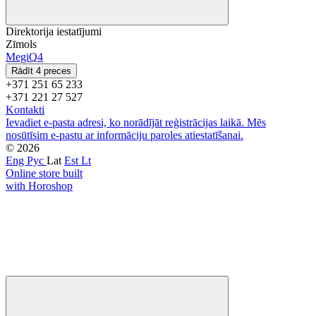
Direktorija iestatījumi
Zīmols
MegiQ
4
Rādīt 4 preces
+371 251 65 233
+371 221 27 527
Kontakti
Ievadiet e-pasta adresi, ko norādījāt reģistrācijas laikā. Mēs
nosūtīsim e-pastu ar informāciju paroles atiestatīšanai.
© 2026
Eng
Рус
Lat
Est
Lt
Online store built
with Horoshop