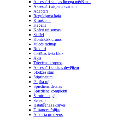
Aksesuāri skaņas līmeņa mērīšanai
Aksesuāri atsperu svariem
Adapteri
Regulējama kāja
Kronšteins
Kabelis
Koferi un somas
Statīvi
Kontaktskidrums
Vilces rādītājs
Rokturi
Cietības testa bloki
Āķis
Trieciena korpuss
Aksesuāri slodzes devējiem
Slodzes stūri
Stiprinājumi
Papīra ruļļi
Spiediena detaļas
Spiediena komplekti
Šarnīru uzgaļi
Sensors
Iestatīšanas skrūves
Distances folijas
Atbalsta gredzens