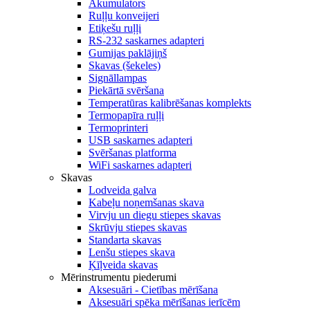
Akumulators
Ruļļu konveijeri
Etiķešu ruļļi
RS-232 saskarnes adapteri
Gumijas paklājiņš
Skavas (šekeles)
Signāllampas
Piekārtā svēršana
Temperatūras kalibrēšanas komplekts
Termopapīra ruļļi
Termoprinteri
USB saskarnes adapteri
Svēršanas platforma
WiFi saskarnes adapteri
Skavas
Lodveida galva
Kabeļu noņemšanas skava
Virvju un diegu stiepes skavas
Skrūvju stiepes skavas
Standarta skavas
Lenšu stiepes skava
Ķīļveida skavas
Mērinstrumentu piederumi
Aksesuāri - Cietības mērīšana
Aksesuāri spēka mērīšanas ierīcēm