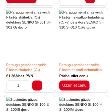
Paraugu ņemšanas veids
Paraugu ņemšanas veids
Fiksēts skābekļa (O₂)
Fiksēts heksafluorbutadiēna
detektors SENKO SI-301
(C₄F₆) detektors SENKO SI-
€1 263/bez PVN
Pārbaudiet cenu
310
Uzziniet cenu