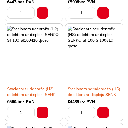
displeju SENKO SI-100
SENKO SI-100
€447/bez PVN
€599/bez PVN
Stacionārs ūdeņraža (H2)
Stacionārs sērūdeņraža (HS)
detektors ar displeju SENKO
detektors ar displeju SENKO
SI-100
SI-100
€560/bez PVN
€443/bez PVN