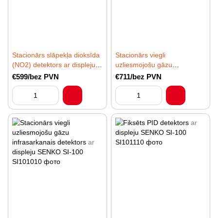
Stacionārs slāpekļa dioksīda
Stacionārs viegli
(NO2) detektors ar displeju
uzliesmojošu gāzu
SENKO SI-100
katalītiskais detektors ar
€599/bez PVN
€711/bez PVN
displeju SENKO SI-100