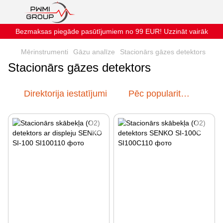
Bezmaksas piegāde pasūtījumiem no 99 EUR! Uzzināt vairāk
Mērinstrumenti
Gāzu analīze
Stacionārs gāzes detektors
Stacionārs gāzes detektors
Direktorija iestatījumi
Pēc popularitātes