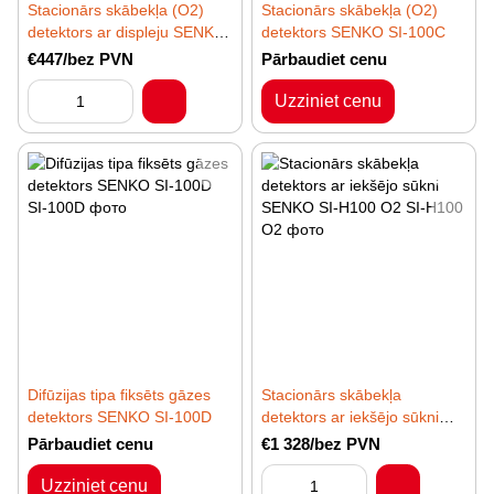
Stacionārs skābekļa (O2)
Stacionārs skābekļa (O2)
detektors ar displeju SENKO
detektors SENKO SI-100C
SI-100
€447/bez PVN
Pārbaudiet cenu
Uzziniet cenu
Difūzijas tipa fiksēts gāzes
Stacionārs skābekļa
detektors SENKO SI-100D
detektors ar iekšējo sūkni
SENKO SI-H100 O2
Pārbaudiet cenu
€1 328/bez PVN
Uzziniet cenu