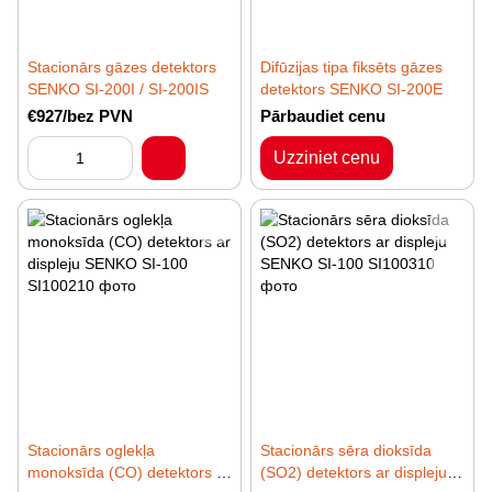
Stacionārs gāzes detektors
Difūzijas tipa fiksēts gāzes
SENKO SI-200I / SI-200IS
detektors SENKO SI-200E
€927/bez PVN
Pārbaudiet cenu
Uzziniet cenu
Stacionārs oglekļa
Stacionārs sēra dioksīda
monoksīda (CO) detektors ar
(SO2) detektors ar displeju