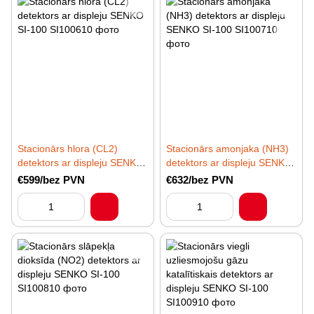
Stacionārs hlora (CL2)
Stacionārs amonjaka (NH3)
detektors ar displeju SENKO
detektors ar displeju SENKO
SI-100
SI-100
€599/bez PVN
€632/bez PVN