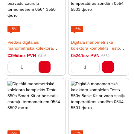
−5%
−5%
Viedais digitālais
Digitālā manometriskā
manometriskā kolektora
kolektora komplekts Testo
komplekts Testo 550i Smart
550s Smart Kit ar uzpildes
€395/bez PVN
€524/bez PVN
€416
€552
Kit ar vadību no lietotnes un
šļūtenēm un bezvadu
bezvadu cauruļu
temperatūras zondēm
termometriem
−5%
−5%