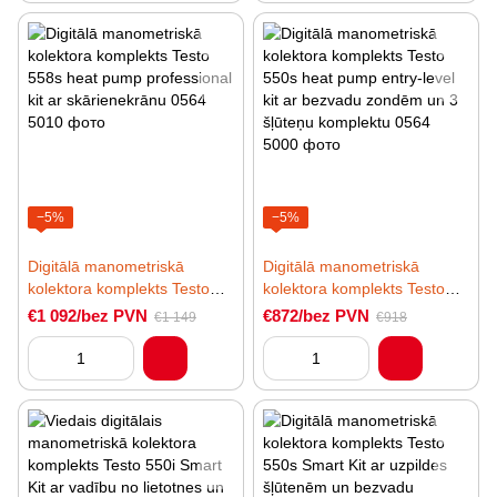
−5%
−5%
Digitālā manometriskā
Digitālā manometriskā
kolektora komplekts Testo
kolektora komplekts Testo
558s heat pump professional
550s heat pump entry-level
€1 092/bez PVN
€872/bez PVN
€1 149
€918
kit ar skārienekrānu
kit ar bezvadu zondēm un 3
šļūteņu komplektu