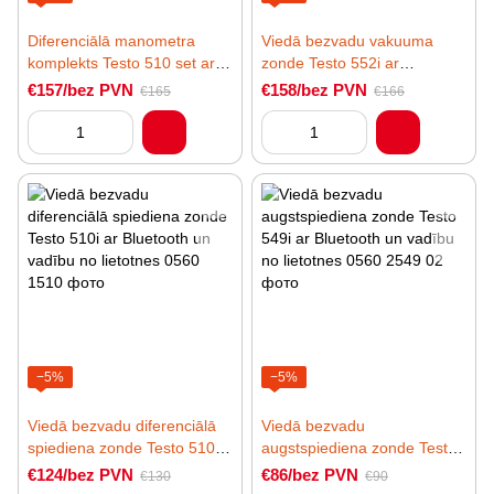
Diferenciālā manometra
Viedā bezvadu vakuuma
komplekts Testo 510 set ar
zonde Testo 552i ar
silikona šļūteni un
Bluetooth un vadību no
€157/bez PVN
€158/bez PVN
€165
€166
piederumiem
lietotnes
−5%
−5%
Viedā bezvadu diferenciālā
Viedā bezvadu
spiediena zonde Testo 510i
augstspiediena zonde Testo
ar Bluetooth un vadību no
549i ar Bluetooth un vadību
€124/bez PVN
€86/bez PVN
€130
€90
lietotnes
no lietotnes