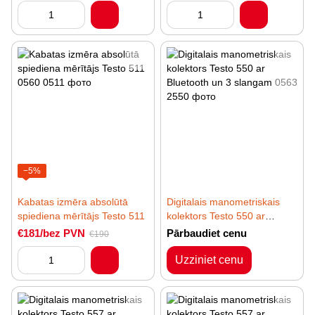
−5%
Kabatas izmēra absolūtā
Digitalais manometriskais
spiediena mērītājs Testo 511
kolektors Testo 550 ar
Bluetooth un 3 slangam
€181/bez PVN
Pārbaudiet cenu
€190
Uzziniet cenu