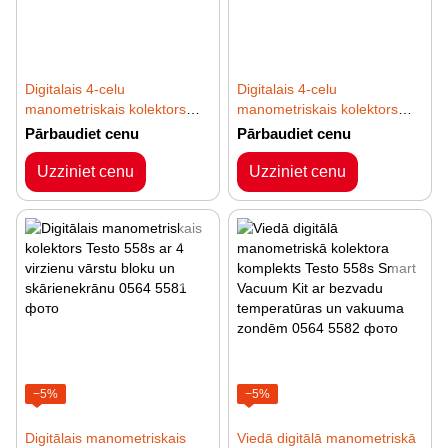
Digitalais 4-celu
Digitalais 4-celu
manometriskais kolektors
manometriskais kolektors
Testo 570-2 ar ieksējo datu
Testo 570-1 ar skavu un 999
Pārbaudiet cenu
Pārbaudiet cenu
atminu
stundu loģeri
Uzziniet cenu
Uzziniet cenu
−5%
−5%
Digitālais manometriskais
Viedā digitālā manometriskā