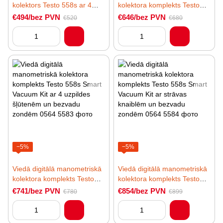
kolektors Testo 558s ar 4
kolektora komplekts Testo
virzienu vārstu bloku un
558s Smart Vacuum Kit ar
€494/bez PVN
€646/bez PVN
€520
€680
skārienekrānu
bezvadu temperatūras un
vakuuma zondēm
−5%
−5%
Viedā digitālā manometriskā
Viedā digitālā manometriskā
kolektora komplekts Testo
kolektora komplekts Testo
558s Smart Vacuum Kit ar 4
558s Smart Vacuum Kit ar
€741/bez PVN
€854/bez PVN
€780
€899
uzpildes šļūtenēm un
strāvas knaiblēm un bezvadu
bezvadu zondēm
zondēm