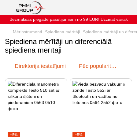
Bezmaksas piegāde pasūtījumiem no 99 EUR! Uzzināt vairāk
Mērinstrumenti
Spiediena mērītāji
Spiediena mērītāji un difere
Spiediena mērītāji un diferenciālā
spiediena mērītāji
Direktorija iestatījumi
Pēc popularitātes
−5%
−5%