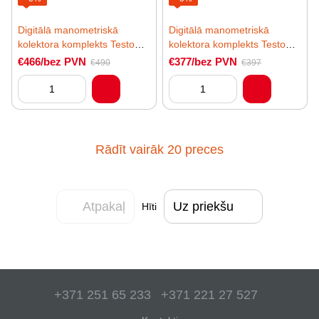
Digitālā manometriskā
Digitālā manometriskā
kolektora komplekts Testo
kolektora komplekts Testo
550s Smart Kit ar bezvadu
550s Basic Kit ar vada spaiļu
€466/bez PVN
€377/bez PVN
€490
€397
cauruļu termometriem
temperatūras zondēm
Rādīt vairāk 20 preces
Atpakaļ
Uz priekšu
Hīti
+371 251 65 233
+371 221 27 527