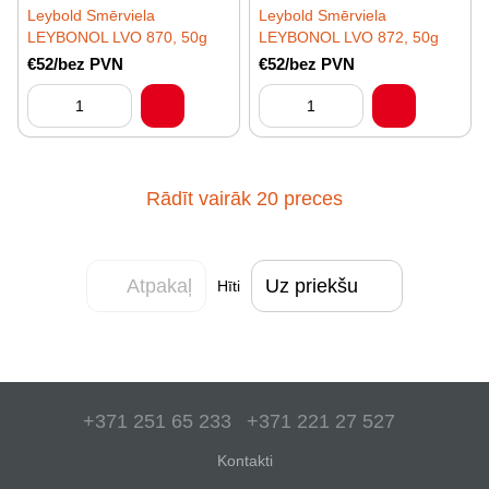
Leybold Smērviela
Leybold Smērviela
LEYBONOL LVO 870, 50g
LEYBONOL LVO 872, 50g
€52/bez PVN
€52/bez PVN
Rādīt vairāk 20 preces
Atpakaļ
Uz priekšu
Hīti
+371 251 65 233
+371 221 27 527
Kontakti