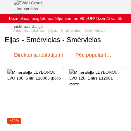
Bezmaksas piegāde pasūtījumiem no 99 EUR! Uzzināt vairāk
Vakuuma iekārtas
Eļļas - Smērvielas - Smērvielas
Eļļas - Smērvielas - Smērvielas
Direktorija iestatījumi
Pēc popularitātes
−12%