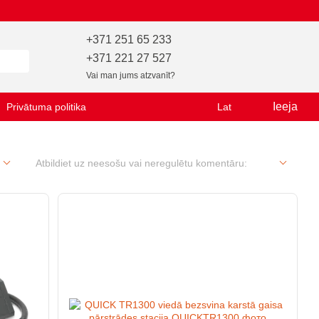
+371 251 65 233
+371 221 27 527
Vai man jums atzvanīt?
Ieeja
Privātuma politika
Lat
Atbildiet uz neesošu vai neregulētu komentāru: