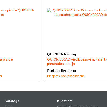
QUICK Soldering
 pistole
QUICK 990AD viedā bezsvina karstā 
pārstrādes stacija
Pārbaudiet cenu
ai
Pieejams priekšpasūtīšanai
Katalogs
Klientiem