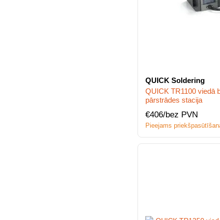
QUICK Soldering
QUICK TR1100 viedā be
pārstrādes stacija
€406/bez PVN
Pieejams priekšpasūtīšan