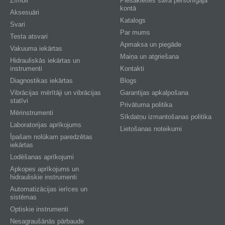
Zīmoli
Piesakieties savā personīgajā
kontā
Aksesuāri
Katalogs
Svari
Par mums
Testa atsvari
Apmaksa un piegāde
Vakuuma iekārtas
Maiņa un atgriešana
Hidrauliskās iekārtas un
instrumenti
Kontakti
Diagnostikas iekārtas
Blogs
Vibrācijas mērītāji un vibrācijas
Garantijas apkalpošana
statīvi
Privātuma politika
Mērinstrumenti
Sīkdatņu izmantošanas politika
Laboratorijas aprīkojums
Lietošanas noteikumi
Īpašam nolūkam paredzētas
iekārtas
Lodēšanas aprīkojumi
Apkopes aprīkojums un
hidrauliskie instrumenti
Automatizācijas ierīces un
sistēmas
Optiskie instrumenti
Nesagraušānās pārbaude