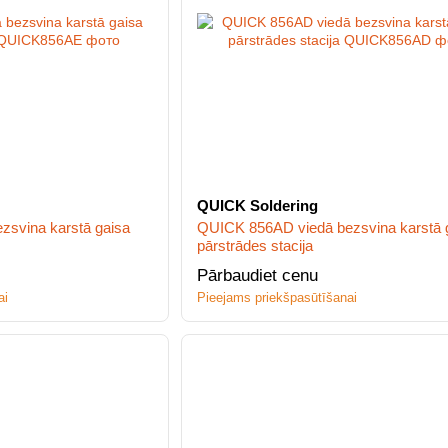
QUICK Soldering
svina karstā gaisa
QUICK 856AD viedā bezsvina karstā 
pārstrādes stacija
Pārbaudiet cenu
ai
Pieejams priekšpasūtīšanai