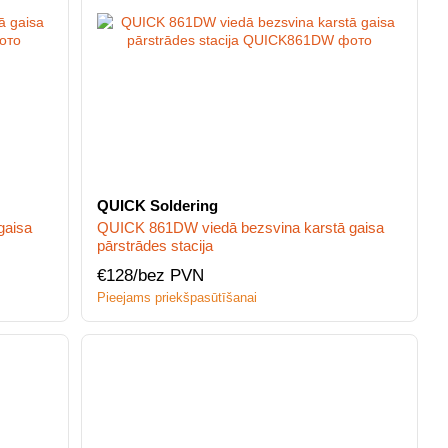
QUICK Soldering
gaisa
QUICK 861DW viedā bezsvina karstā gaisa
pārstrādes stacija
€128/bez PVN
Pieejams priekšpasūtīšanai