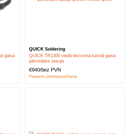
QUICK Soldering
ā gaisa
QUICK TR1300 viedā bezsvina karstā gaisa
pārstrādes stacija
€940/bez PVN
Pieejams priekšpasūtīšanai