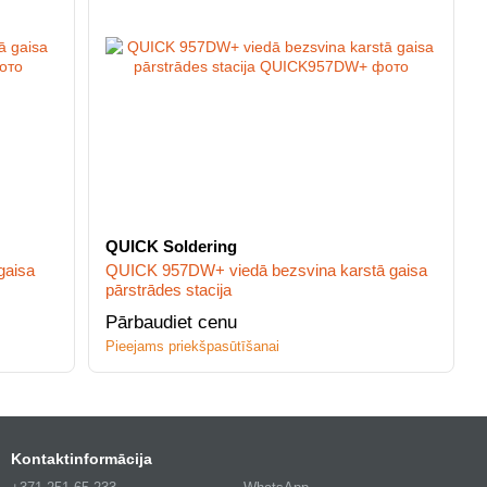
QUICK Soldering
gaisa
QUICK 957DW+ viedā bezsvina karstā gaisa
pārstrādes stacija
Pārbaudiet cenu
Pieejams priekšpasūtīšanai
Kontaktinformācija