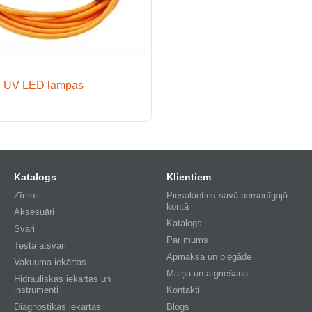
UV LED lampas
Katalogs
Klientiem
Zīmoli
Piesakieties savā personīgajā
kontā
Aksesuāri
Katalogs
Svari
Par mums
Testa atsvari
Apmaksa un piegāde
Vakuuma iekārtas
Maiņa un atgriešana
Hidrauliskās iekārtas un
instrumenti
Kontakti
Diagnostikas iekārtas
Blogs