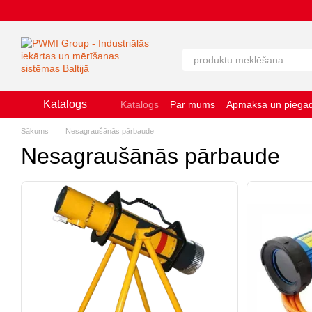
Перейти к основному контенту
Katalogs
Katalogs
Par mums
Apmaksa un piegā
Sīkdatņu izmantošanas politika
Lietoša
Sākums
Nesagraušānās pārbaude
Nesagraušānās pārbaude