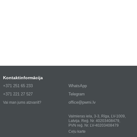
Kontaktinformācija
+371 251 65 233
WhatsApp
+371 221 27 527
Telegram
office@pwmi.lv
Vai man jums atzvanīt?
Valmieras iela, 3-3, Rīga, LV-1009,
Latvija. Reģ. Nr. 40203408479,
PVN reģ. Nr. LV-40203408479
Ceļu karte