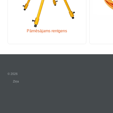
Pārnēsājams rentgens
© 2026
Ziņa