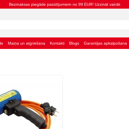
Bezmaksas piegāde pasūtījumiem no 99 EUR! Uzzināt vairāk
de
Maiņa un atgriešana
Kontakti
Blogs
Garantijas apkalpošana
nas noteikumi