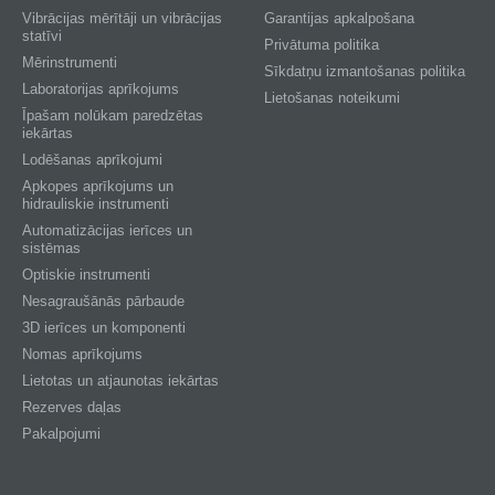
Vibrācijas mērītāji un vibrācijas
Garantijas apkalpošana
statīvi
Privātuma politika
Mērinstrumenti
Sīkdatņu izmantošanas politika
Laboratorijas aprīkojums
Lietošanas noteikumi
Īpašam nolūkam paredzētas
iekārtas
Lodēšanas aprīkojumi
Apkopes aprīkojums un
hidrauliskie instrumenti
Automatizācijas ierīces un
sistēmas
Optiskie instrumenti
Nesagraušānās pārbaude
3D ierīces un komponenti
Nomas aprīkojums
Lietotas un atjaunotas iekārtas
Rezerves daļas
Pakalpojumi