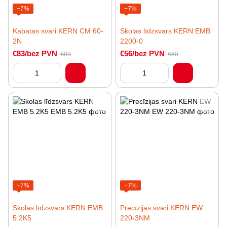
−7%
−7%
Kabatas svari KERN CM 60-
Skolas līdzsvars KERN EMB
2N
2200-0
€83/bez PVN
€56/bez PVN
€89
€60
−7%
−7%
Skolas līdzsvars KERN EMB
Precīzijas svari KERN EW
5.2K5
220-3NM