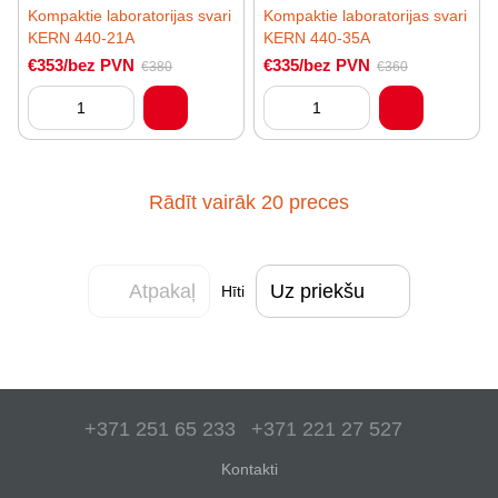
Kompaktie laboratorijas svari
Kompaktie laboratorijas svari
KERN 440-21A
KERN 440-35A
€353/bez PVN
€335/bez PVN
€380
€360
Rādīt vairāk 20 preces
Atpakaļ
Uz priekšu
Hīti
+371 251 65 233
+371 221 27 527
Kontakti