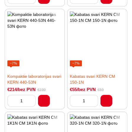
−7%
−7%
Kompaktie laboratorijas svari
Kabatas svari KERN CM
KERN 440-53N
150-1N
€214/bez PVN
€55/bez PVN
€230
€59