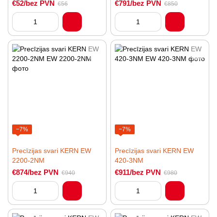
€52/bez PVN
€791/bez PVN
€56
€850
−7%
−7%
Precīzijas svari KERN EW
Precīzijas svari KERN EW
2200-2NM
420-3NM
€874/bez PVN
€911/bez PVN
€940
€980