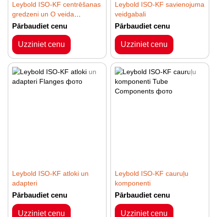
Leybold ISO-KF centrēšanas
Leybold ISO-KF savienojuma
gredzeni un O veida
veidgabali
gredzeni
Pārbaudiet cenu
Pārbaudiet cenu
Uzziniet cenu
Uzziniet cenu
Leybold ISO-KF atloki un
Leybold ISO-KF cauruļu
adapteri
komponenti
Pārbaudiet cenu
Pārbaudiet cenu
Uzziniet cenu
Uzziniet cenu