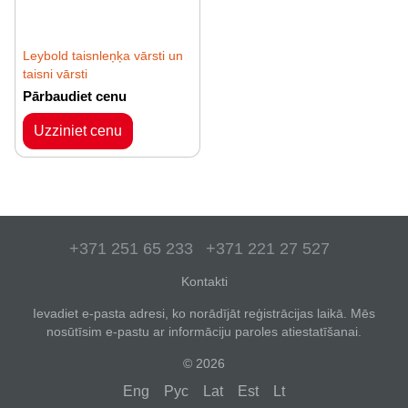
Leybold taisnleņķa vārsti un
taisni vārsti
Pārbaudiet cenu
Uzziniet cenu
+371 251 65 233
+371 221 27 527
Kontakti
Ievadiet e-pasta adresi, ko norādījāt reģistrācijas laikā. Mēs
nosūtīsim e-pastu ar informāciju paroles atiestatīšanai.
© 2026
Eng
Рус
Lat
Est
Lt