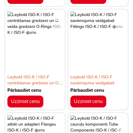
Leybold ISO-K / ISO-F
Leybold ISO-K / ISO-F
centrēšanas gredzeni un O
savienojuma veidgabali
veida gredzeni
Pārbaudiet cenu
Pārbaudiet cenu
Uzziniet cenu
Uzziniet cenu