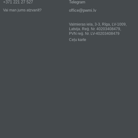
+371 221 27 527
Telegram
office@pwmi.lv
Vai man jums atzvanīt?
Valmieras iela, 3-3, Rīga, LV-1009,
Latvija. Reģ. Nr. 40203408479,
PVN reģ. Nr. LV-40203408479
Ceļu karte