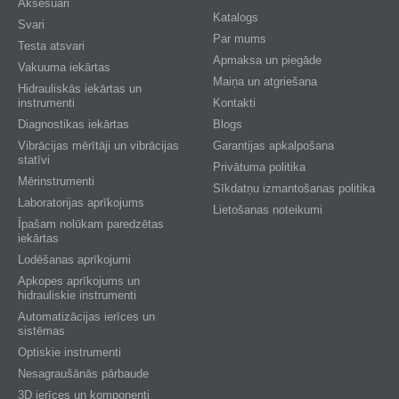
Aksesuāri
Katalogs
Svari
Par mums
Testa atsvari
Apmaksa un piegāde
Vakuuma iekārtas
Maiņa un atgriešana
Hidrauliskās iekārtas un
instrumenti
Kontakti
Diagnostikas iekārtas
Blogs
Vibrācijas mērītāji un vibrācijas
Garantijas apkalpošana
statīvi
Privātuma politika
Mērinstrumenti
Sīkdatņu izmantošanas politika
Laboratorijas aprīkojums
Lietošanas noteikumi
Īpašam nolūkam paredzētas
iekārtas
Lodēšanas aprīkojumi
Apkopes aprīkojums un
hidrauliskie instrumenti
Automatizācijas ierīces un
sistēmas
Optiskie instrumenti
Nesagraušānās pārbaude
3D ierīces un komponenti