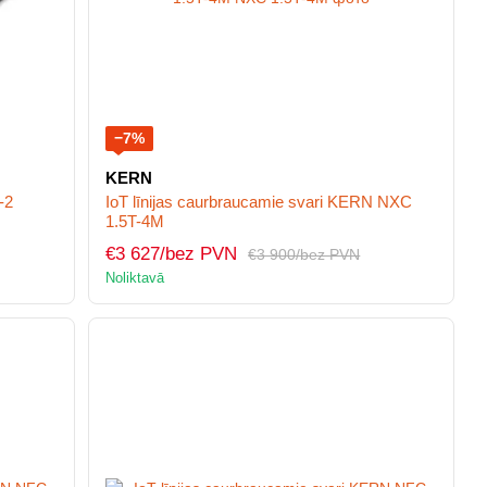
−7%
KERN
-2
IoT līnijas caurbraucamie svari KERN NXC
1.5T-4M
€3 627/bez PVN
€3 900/bez PVN
Noliktavā