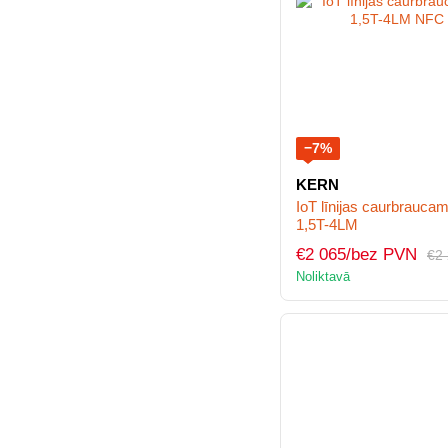
−7%
KERN
IoT līnijas caurbrauc
1,5T-4LM
€2 065/bez PVN
€2
Noliktavā