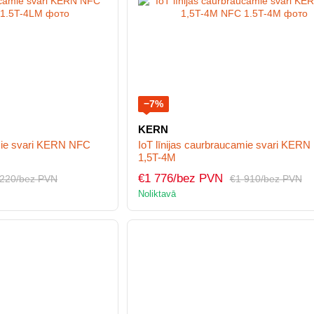
−7%
KERN
amie svari KERN NFC
IoT līnijas caurbraucamie svari KER
1,5T-4M
€1 776/bez PVN
 220/bez PVN
€1 910/bez PVN
Noliktavā