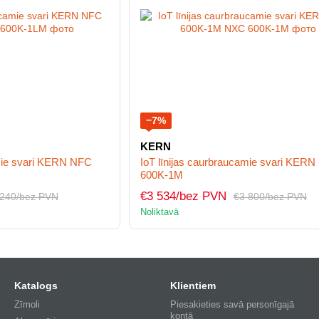
−7%
KERN
amie svari KERN NFC
IoT līnijas caurbraucamie svari KER
600K-1M
€3 534/bez PVN
 240/bez PVN
€3 800/bez PVN
Noliktavā
Katalogs
Klientiem
Zīmoli
Piesakieties savā personīgajā
kontā