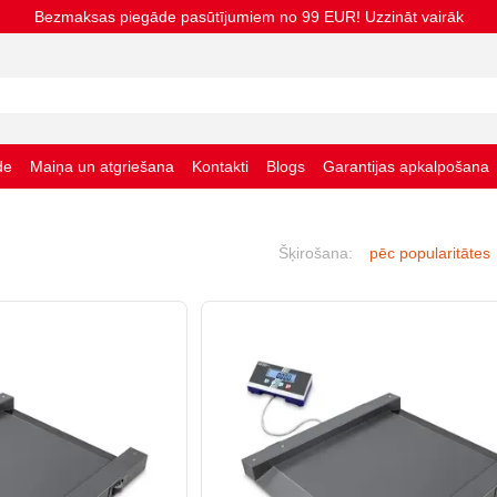
Bezmaksas piegāde pasūtījumiem no 99 EUR! Uzzināt vairāk
de
Maiņa un atgriešana
Kontakti
Blogs
Garantijas apkalpošana
nas noteikumi
Šķirošana:
pēc popularitātes