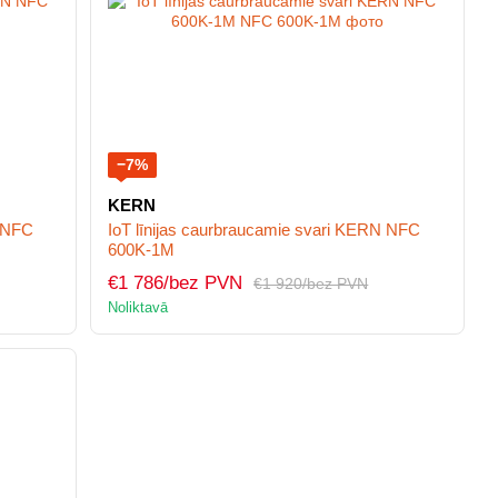
−7%
KERN
N NFC
IoT līnijas caurbraucamie svari KERN NFC
600K-1M
€1 786/bez PVN
€1 920/bez PVN
Noliktavā