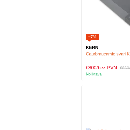
−7%
KERN
Caurbraucamie svari 
€800/bez PVN
€860
Noliktavā