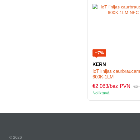
−7%
KERN
IoT līnijas caurbrauc
600K-1LM
€2 083/bez PVN
€2
Noliktavā
© 2026