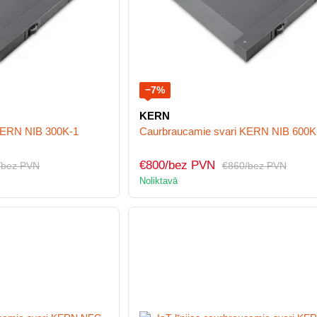
−7%
KERN
KERN NIB 300K-1
Caurbraucamie svari KERN NIB 600K
€800/bez PVN
/bez PVN
€860/bez PVN
Noliktavā