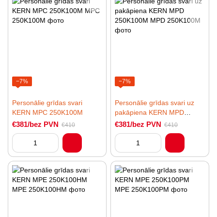
−7%
−7%
Personālie grīdas svari
Personālie grīdas svari uz
KERN MPC 250K100M
pakāpiena KERN MPD
250K100M
€381/bez PVN
€381/bez PVN
€410
€410