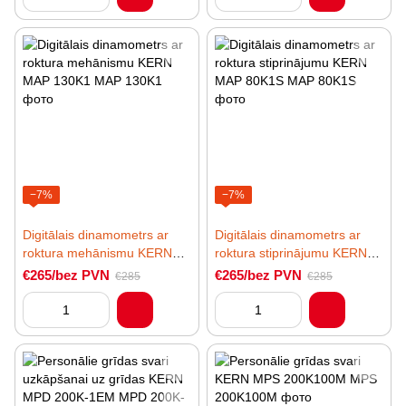
−7%
−7%
Digitālais dinamometrs ar
Digitālais dinamometrs ar
roktura mehānismu KERN
roktura stiprinājumu KERN
MAP 130K1
MAP 80K1S
€265/bez PVN
€265/bez PVN
€285
€285