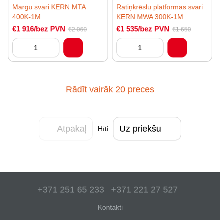
Margu svari KERN MTA
Ratiņkrēslu platformas svari
400K-1M
KERN MWA 300K-1M
€1 916/bez PVN
€1 535/bez PVN
€2 060
€1 650
Rādīt vairāk 20 preces
Atpakaļ
Uz priekšu
Hīti
+371 251 65 233
+371 221 27 527
Kontakti