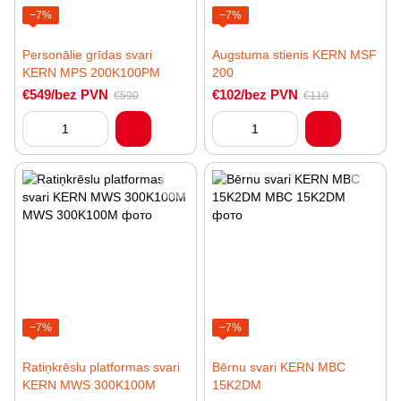
−7%
−7%
Personālie grīdas svari
Augstuma stienis KERN MSF
KERN MPS 200K100PM
200
€549/bez PVN
€102/bez PVN
€590
€110
−7%
−7%
Ratiņkrēslu platformas svari
Bērnu svari KERN MBC
KERN MWS 300K100M
15K2DM