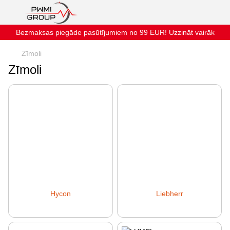
Bezmaksas piegāde pasūtījumiem no 99 EUR! Uzzināt vairāk
Zīmoli
Zīmoli
Hycon
Liebherr