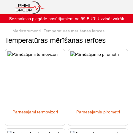
Bezmaksas piegāde pasūtījumiem no 99 EUR! Uzzināt vairāk
Mērinstrumenti
Temperatūras mērīšanas ierīces
Temperatūras mērīšanas ierīces
Pārnēsājami termovizori
Pārnēsājamie pirometri