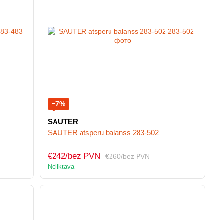
−7%
SAUTER
SAUTER atsperu balanss 283-502
€242/bez PVN
€260/bez PVN
Noliktavā