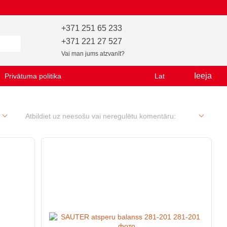
+371 251 65 233
+371 221 27 527
Vai man jums atzvanīt?
Ieeja
Privātuma politika
Lat
Atbildiet uz neesošu vai neregulētu komentāru: