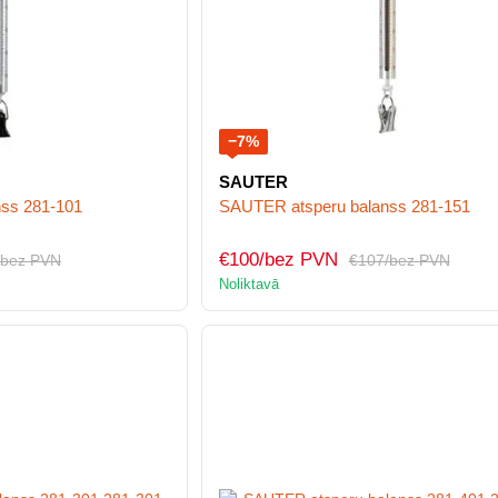
−7%
SAUTER
ss 281-101
SAUTER atsperu balanss 281-151
€100/bez PVN
/bez PVN
€107/bez PVN
Noliktavā