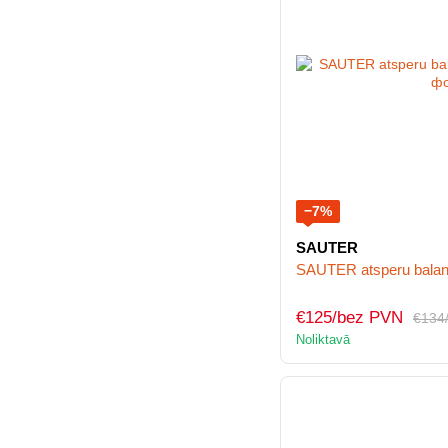
−7%
SAUTER
SAUTER atsperu balan
€125/bez PVN
€134
Noliktavā