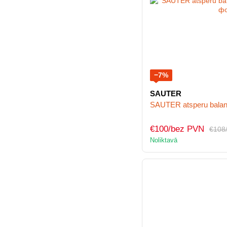
−7%
SAUTER
SAUTER atsperu balan
€100/bez PVN
€108
Noliktavā