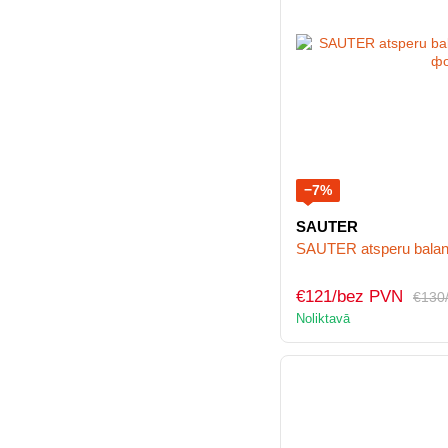
−7%
SAUTER
SAUTER atsperu balan
€121/bez PVN
€130
Noliktavā