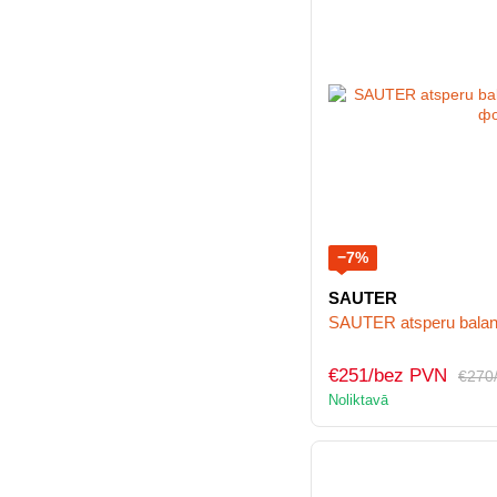
−7%
SAUTER
SAUTER atsperu balan
€251/bez PVN
€270
Noliktavā