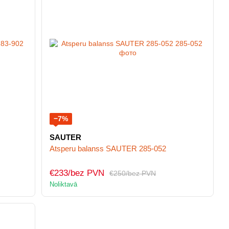
−7%
SAUTER
Atsperu balanss SAUTER 285-052
€233/bez PVN
€250/bez PVN
Noliktavā