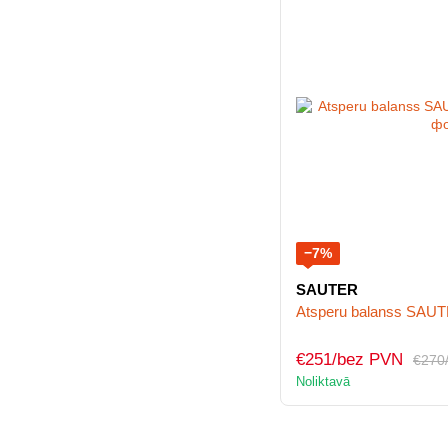
−7%
SAUTER
Atsperu balanss SAUT
€251/bez PVN
€270
Noliktavā