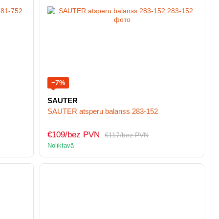
−7%
SAUTER
SAUTER atsperu balanss 283-152
€109/bez PVN
€117/bez PVN
Noliktavā