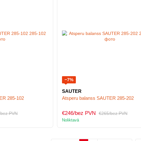
−7%
SAUTER
ER 285-102
Atsperu balanss SAUTER 285-202
€246/bez PVN
/bez PVN
€265/bez PVN
Noliktavā