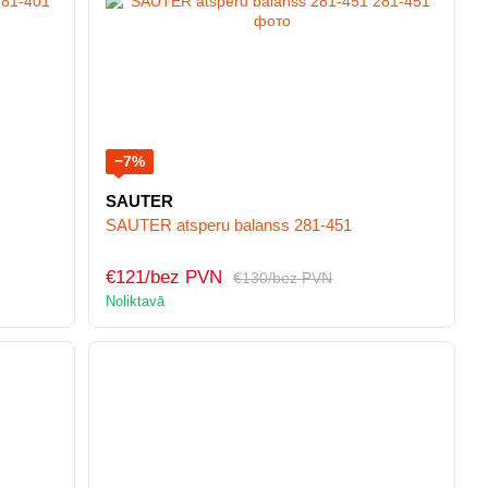
−7%
SAUTER
SAUTER atsperu balanss 281-451
€121/bez PVN
€130/bez PVN
Noliktavā