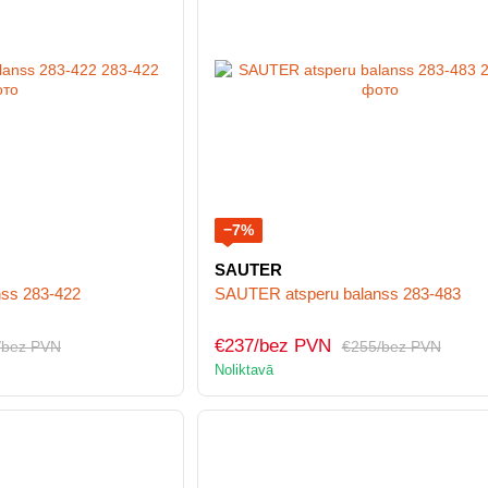
−7%
SAUTER
ss 283-422
SAUTER atsperu balanss 283-483
€237/bez PVN
/bez PVN
€255/bez PVN
Noliktavā