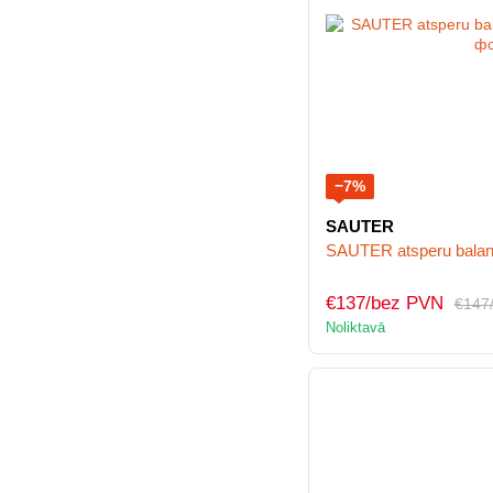
−7%
SAUTER
SAUTER atsperu balan
€137/bez PVN
€147
Noliktavā