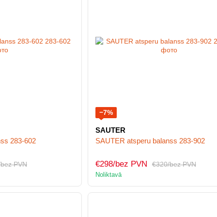
−7%
SAUTER
ss 283-602
SAUTER atsperu balanss 283-902
€298/bez PVN
/bez PVN
€320/bez PVN
Noliktavā