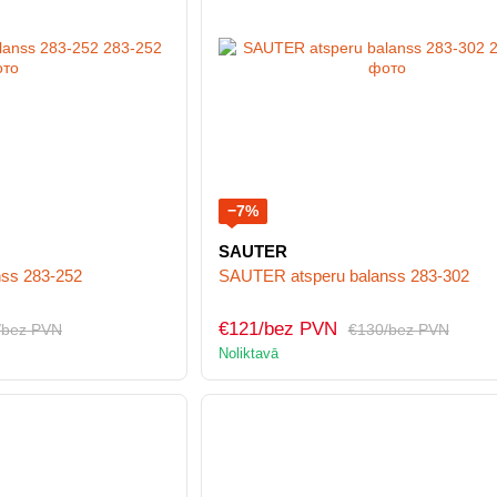
−7%
SAUTER
ss 283-252
SAUTER atsperu balanss 283-302
€121/bez PVN
/bez PVN
€130/bez PVN
Noliktavā