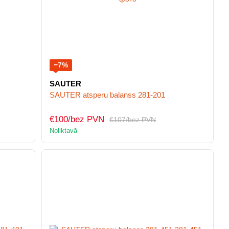
−7%
SAUTER
SAUTER atsperu balanss 281-201
€100/bez PVN
€107/bez PVN
Noliktavā