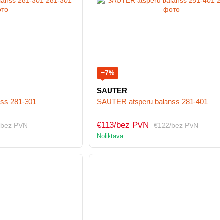
−7%
SAUTER
ss 281-301
SAUTER atsperu balanss 281-401
€113/bez PVN
/bez PVN
€122/bez PVN
Noliktavā