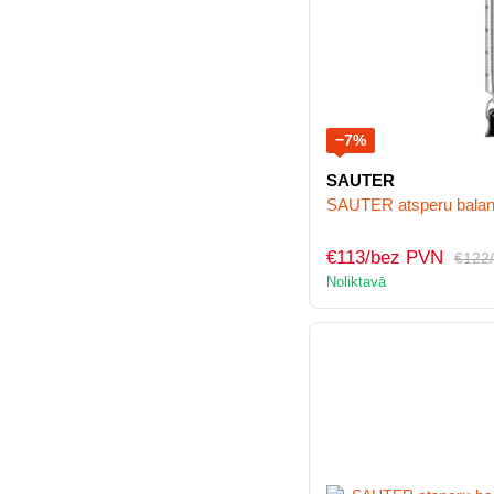
−7%
SAUTER
SAUTER atsperu balan
€113/bez PVN
€122
Noliktavā