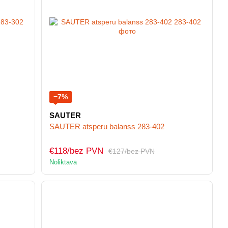
−7%
SAUTER
SAUTER atsperu balanss 283-402
€118/bez PVN
€127/bez PVN
Noliktavā