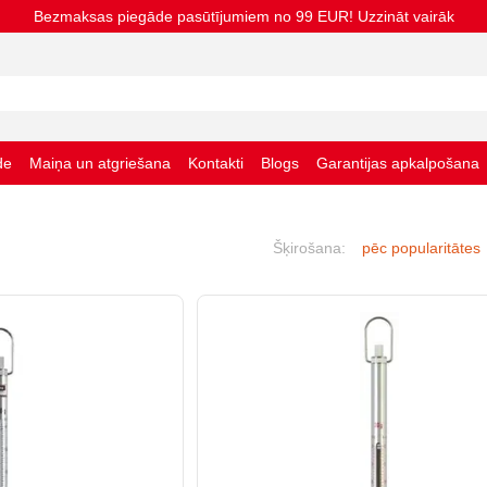
Bezmaksas piegāde pasūtījumiem no 99 EUR! Uzzināt vairāk
de
Maiņa un atgriešana
Kontakti
Blogs
Garantijas apkalpošana
nas noteikumi
Šķirošana:
pēc popularitātes