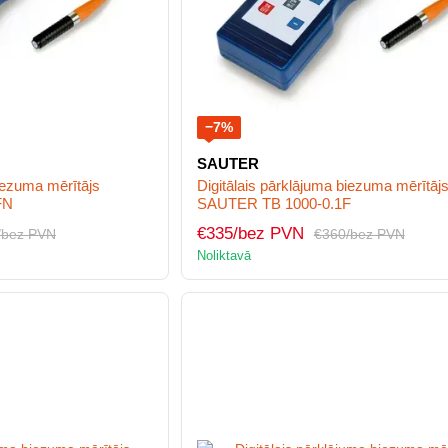
−7%
SAUTER
biezuma mērītājs
Digitālais pārklājuma biezuma mērītāj
FN
SAUTER TB 1000-0.1F
€335/bez PVN
/bez PVN
€360/bez PVN
Noliktavā