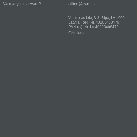
office@pwmi.lv
Vai man jums atzvanīt?
Valmieras iela, 3-3, Rīga, LV-1009,
Latvija. Reģ. Nr. 40203408479,
PVN reģ. Nr. LV-40203408479
Ceļu karte