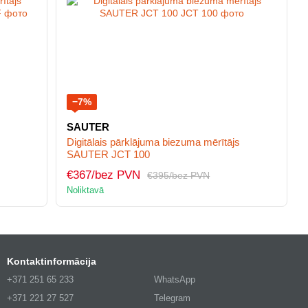
−7%
SAUTER
s
Digitālais pārklājuma biezuma mērītājs
SAUTER JCT 100
€367/bez PVN
€395/bez PVN
Noliktavā
Kontaktinformācija
+371 251 65 233
WhatsApp
+371 221 27 527
Telegram