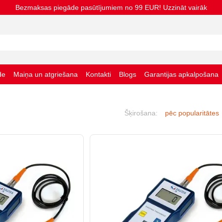
Bezmaksas piegāde pasūtījumiem no 99 EUR! Uzzināt vairāk
de
Maiņa un atgriešana
Kontakti
Blogs
Garantijas apkalpošana
nas noteikumi
Šķirošana:
pēc popularitātes