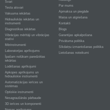
Svari
Par mums
Testa atsvari
Apmaksa un piegāde
Vakuuma iekārtas
Maiņa un atgriešana
Hidrauliskās iekārtas un
instrumenti
Kontakti
Diagnostikas iekārtas
Blogs
Vibrācijas mērītāji un vibrācijas
Garantijas apkalpošana
statīvi
Privātuma politika
Mērinstrumenti
Sīkdatņu izmantošanas politika
Laboratorijas aprīkojums
Lietošanas noteikumi
Īpašam nolūkam paredzētas
iekārtas
Lodēšanas aprīkojumi
Apkopes aprīkojums un
hidrauliskie instrumenti
Automatizācijas ierīces un
sistēmas
Optiskie instrumenti
Nesagraušānās pārbaude
3D ierīces un komponenti
Nomas aprīkojums