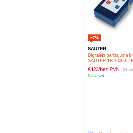
−7%
SAUTER
Digitālais pārklājuma 
SAUTER TB 1000-0.1
€423/bez PVN
€455
Noliktavā