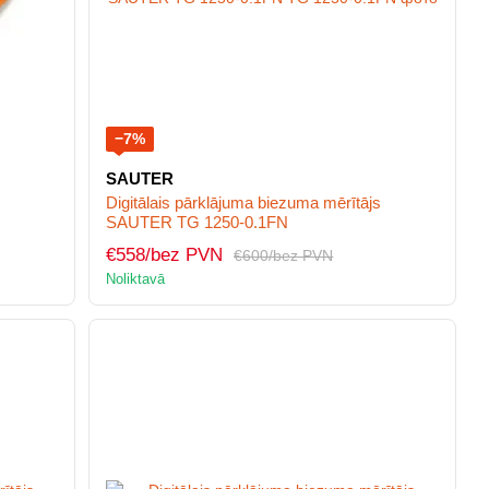
−7%
SAUTER
s
Digitālais pārklājuma biezuma mērītājs
SAUTER TG 1250-0.1FN
€558/bez PVN
€600/bez PVN
Noliktavā