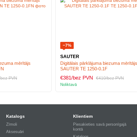
−7%
SAUTER
biezuma mērītājs
Digitālais pārklājuma biezuma mērītāj
FN
SAUTER TE 1250-0.1F
€381/bez PVN
/bez PVN
€410/bez PVN
Noliktavā
Katalogs
Klientiem
Zīmoli
Piesakieties savā personīgajā
kontā
Aksesuāri
Katalogs