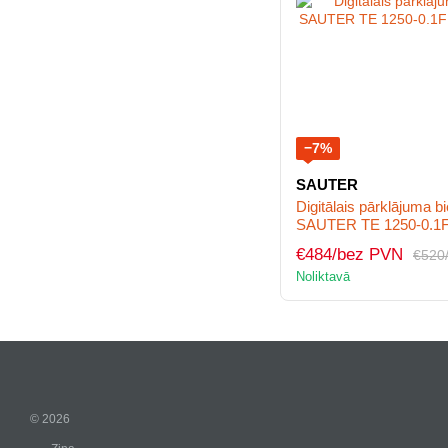
−7%
SAUTER
Digitālais pārklājuma 
SAUTER TE 1250-0.1
€484/bez PVN
€520
Noliktavā
© 2026