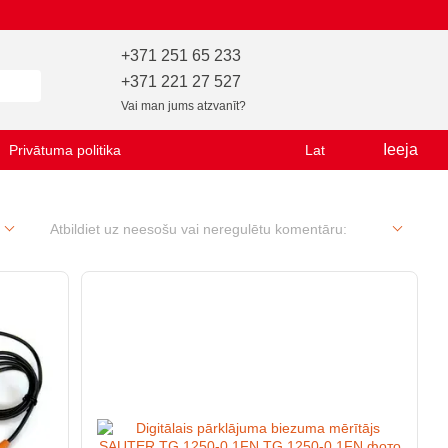
+371 251 65 233
+371 221 27 527
Vai man jums atzvanīt?
Ieeja
Privātuma politika
Lat
Atbildiet uz neesošu vai neregulētu komentāru: