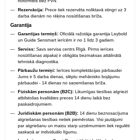
noformēts bez PVN.
Rezervācija:
Prece tiek rezervēta noliktavā stingri uz 3
darba dienām no rēķina nosūtīšanas brīža.
Garantija
Garantijas termiņš:
Oficiālā ražotāja garantija Leybold
un Guide Sensmart ierīcēm ir no 1 līdz 3 gadiem.
Serviss:
Savs servisa centrs Rīgā. Pirms ierīces
nosūtīšanas atpakaļ ir obligāta bezmaksas attālinātā
tehniskā diagnostika.
Pārbaužu termiņi:
Ierīces komplektācijas pārbaudei
Jums ir 5 darba dienas, slēptu mehānisko bojājumu
pārbaudei - 14 dienas no saņemšanas brīža.
Fiziskām personām (B2C):
Likumīgas tiesības atgriezt
atbilstošas kvalitātes preces 14 dienu laikā bez
paskaidrojumiem.
Juridiskām personām (B2B):
14 dienu beznosacījuma
atgriešanas tiesības netiek piemērotas. Visi jautājumi
par atgriešanu un maiņu starp uzņēmumiem tiek regulēti
saskaņā ar individuālo līgumu.