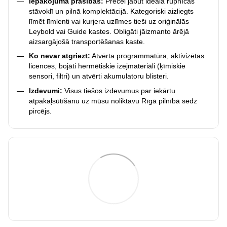
Iepakojuma prasības:
Precei jābūt ideālā rūpnīcas
stāvoklī un pilnā komplektācijā. Kategoriski aizliegts
līmēt līmlenti vai kurjera uzlīmes tieši uz oriģinālās
Leybold vai Guide kastes. Obligāti jāizmanto ārējā
aizsargājošā transportēšanas kaste.
Ko nevar atgriezt:
Atvērta programmatūra, aktivizētas
licences, bojāti hermētiskie izejmateriāli (ķīmiskie
sensori, filtri) un atvērti akumulatoru blisteri.
Izdevumi:
Visus tiešos izdevumus par iekārtu
atpakaļsūtīšanu uz mūsu noliktavu Rīgā pilnībā sedz
pircējs.