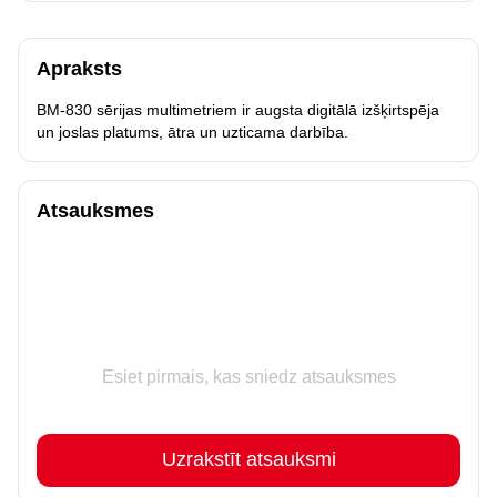
Apraksts
BM-830 sērijas multimetriem ir augsta digitālā izšķirtspēja
un joslas platums, ātra un uzticama darbība.
Atsauksmes
Esiet pirmais, kas sniedz atsauksmes
Uzrakstīt atsauksmi