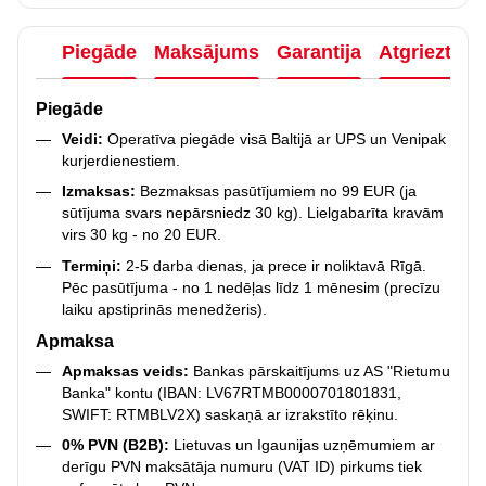
Piegāde
Maksājums
Garantija
Atgriezties
Piegāde
Veidi:
Operatīva piegāde visā Baltijā ar UPS un Venipak
kurjerdienestiem.
Izmaksas:
Bezmaksas pasūtījumiem no 99 EUR (ja
sūtījuma svars nepārsniedz 30 kg). Lielgabarīta kravām
virs 30 kg - no 20 EUR.
Termiņi:
2-5 darba dienas, ja prece ir noliktavā Rīgā.
Pēc pasūtījuma - no 1 nedēļas līdz 1 mēnesim (precīzu
laiku apstiprinās menedžeris).
Apmaksa
Apmaksas veids:
Bankas pārskaitījums uz AS "Rietumu
Banka" kontu (IBAN: LV67RTMB0000701801831,
SWIFT: RTMBLV2X) saskaņā ar izrakstīto rēķinu.
0% PVN (B2B):
Lietuvas un Igaunijas uzņēmumiem ar
derīgu PVN maksātāja numuru (VAT ID) pirkums tiek