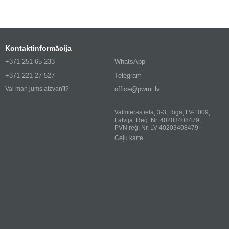
Kontaktinformācija
+371 251 65 233
WhatsApp
+371 221 27 527
Telegram
office@pwmi.lv
Vai man jums atzvanīt?
Valmieras iela, 3-3, Rīga, LV-1009,
Latvija. Reģ. Nr. 40203408479,
PVN reģ. Nr. LV-40203408479
Ceļu karte