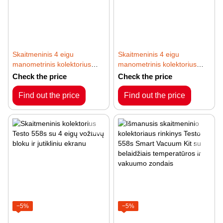
Skaitmeninis 4 eigu
Skaitmeninis 4 eigu
manometrinis kolektorius
manometrinis kolektorius
Testo 570-2 su vidine
Testo 570-1 su gnybtu ir 999
Check the price
Check the price
duomenu atmintimi
valandų kaupikliu
Find out the price
Find out the price
−5%
−5%