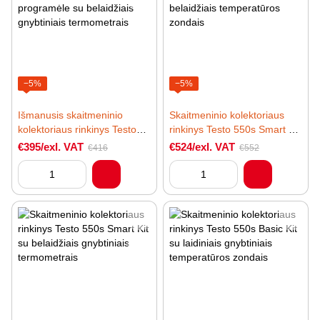
−5%
−5%
Išmanusis skaitmeninio
Skaitmeninio kolektoriaus
kolektoriaus rinkinys Testo
rinkinys Testo 550s Smart Kit
550i Smart Kit valdomas
su pildymo žarnomis ir
€395/exl. VAT
€524/exl. VAT
€416
€552
programėle su belaidžiais
belaidžiais temperatūros
gnybtiniais termometrais
zondais