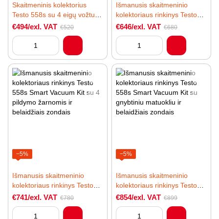
Skaitmeninis kolektorius
Išmanusis skaitmeninio
Testo 558s su 4 eigų vožtuvų
kolektoriaus rinkinys Testo
bloku ir jutikliniu ekranu
558s Smart Vacuum Kit su
€494/exl. VAT
€646/exl. VAT
€520
€680
belaidžiais temperatūros ir
vakuumo zondais
−5%
−5%
Išmanusis skaitmeninio
Išmanusis skaitmeninio
kolektoriaus rinkinys Testo
kolektoriaus rinkinys Testo
558s Smart Vacuum Kit su 4
558s Smart Vacuum Kit su
€741/exl. VAT
€854/exl. VAT
€780
€899
pildymo žarnomis ir
gnybtiniu matuokliu ir
belaidžiais zondais
belaidžiais zondais