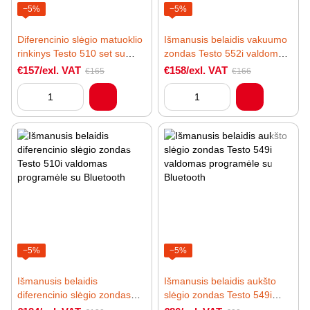
−5%
−5%
Diferencinio slėgio matuoklio
Išmanusis belaidis vakuumo
rinkinys Testo 510 set su
zondas Testo 552i valdomas
silikonine žarna ir priedais
programėle su Bluetooth
€157/exl. VAT
€158/exl. VAT
€165
€166
−5%
−5%
Išmanusis belaidis
Išmanusis belaidis aukšto
diferencinio slėgio zondas
slėgio zondas Testo 549i
Testo 510i valdomas
valdomas programėle su