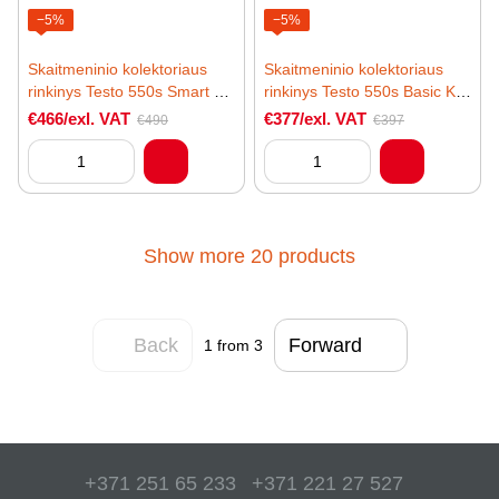
−5%
−5%
Skaitmeninio kolektoriaus
Skaitmeninio kolektoriaus
rinkinys Testo 550s Smart Kit
rinkinys Testo 550s Basic Kit
su belaidžiais gnybtiniais
su laidiniais gnybtiniais
€466/exl. VAT
€377/exl. VAT
€490
€397
termometrais
temperatūros zondais
Show more 20 products
Back
Forward
1
from 3
+371 251 65 233
+371 221 27 527