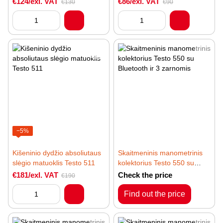
€124/exl. VAT
€86/exl. VAT
€130
€90
programėle su Bluetooth
Bluetooth
−5%
Kišeninio dydžio absoliutaus
Skaitmeninis manometrinis
slėgio matuoklis Testo 511
kolektorius Testo 550 su
Bluetooth ir 3 zarnomis
€181/exl. VAT
Check the price
€190
Find out the price