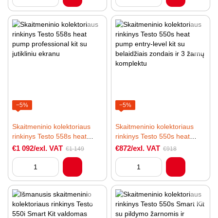
−5%
−5%
Skaitmeninio kolektoriaus
Skaitmeninio kolektoriaus
rinkinys Testo 558s heat
rinkinys Testo 550s heat
pump professional kit su
pump entry-level kit su
€1 092/exl. VAT
€872/exl. VAT
€1 149
€918
jutikliniu ekranu
belaidžiais zondais ir 3 žarnų
komplektu