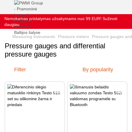
Nemokamas pristatymas užsakymams nuo 99 EUR! Sužinoti
daugiau
Measuring instruments
Pressure meters
Pressure gauges and 
Pressure gauges and differential
pressure gauges
Filter
By popularity