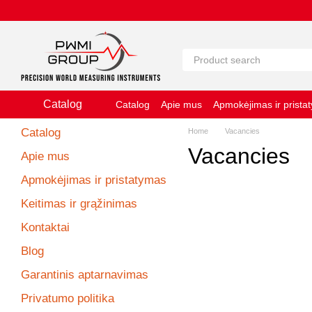
Pereiti prie pagrindinio turinio
Catalog
Catalog
Apie mus
Apmokėjimas ir prista
Slapukų naudojimo politika
Naudojimosi 
Catalog
Home
Vacancies
Vacancies
Apie mus
Apmokėjimas ir pristatymas
Keitimas ir grąžinimas
Kontaktai
Blog
Garantinis aptarnavimas
Privatumo politika