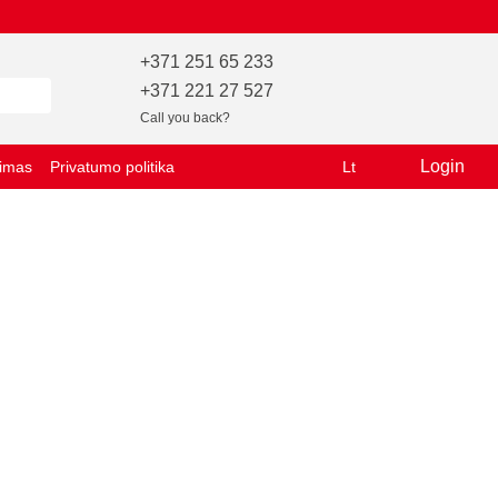
+371 251 65 233
+371 221 27 527
Call you back?
Login
vimas
Privatumo politika
Lt