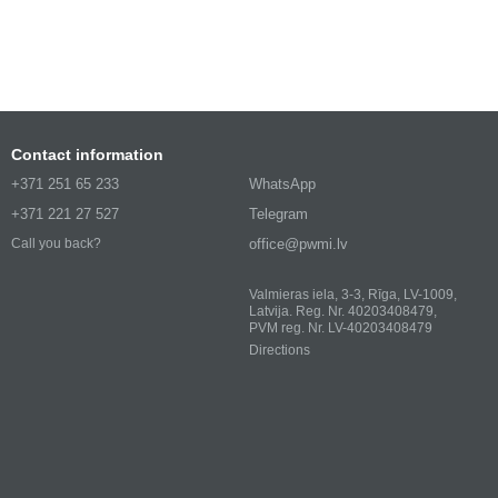
Contact information
+371 251 65 233
WhatsApp
+371 221 27 527
Telegram
office@pwmi.lv
Call you back?
Valmieras iela, 3-3, Rīga, LV-1009,
Latvija. Reg. Nr. 40203408479,
PVM reg. Nr. LV-40203408479
Directions