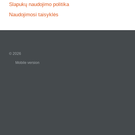
Slapukų naudojimo politika
Naudojimosi taisyklės
© 2026
Mobile version