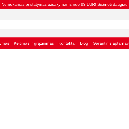
Nemokamas pristatymas užsakymams nuo 99 EUR! Sužinoti daugiau
tymas
Keitimas ir grąžinimas
Kontaktai
Blog
Garantinis aptarna
taisyklės