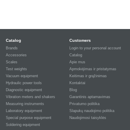
Catalog
Customers
Brands
Login to your personal account
Accessories
Catalog
Scales
Apie mus
Test weights
Apmokėjimas ir pristatymas
Vacuum equipment
Keitimas ir grąžinimas
Hydraulic power tools
Kontaktai
Diagnostic equipment
Blog
Vibration meters and shakers
Garantinis aptarnavimas
Measuring instruments
Privatumo politika
Laboratory equipment
Slapukų naudojimo politika
Special purpose equipment
Naudojimosi taisyklės
Soldering equipment